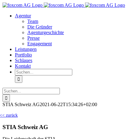
Zum
Inhalt
Agentur
springen
Team
Die Gründer
Agenturgeschichte
Presse
Engagement
Leistungen
Portfolio
Schlaues
Kontakt
Suche
nach:
Suche
nach:
STIA Schweiz AG
2021-06-22T15:34:26+02:00
<< zurück
STIA Schweiz AG
Die Leidenschaft der STIA-